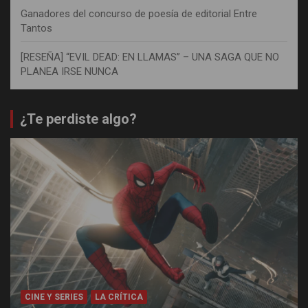
Ganadores del concurso de poesía de editorial Entre
Tantos
[RESEÑA] “EVIL DEAD: EN LLAMAS” – UNA SAGA QUE NO
PLANEA IRSE NUNCA
¿Te perdiste algo?
CINE Y SERIES
LA CRÍTICA