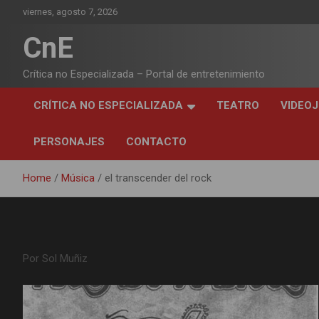
Skip
viernes, agosto 7, 2026
to
content
CnE
Crítica no Especializada – Portal de entretenimiento
CRÍTICA NO ESPECIALIZADA
TEATRO
VIDEO
PERSONAJES
CONTACTO
Home
Música
el transcender del rock
Categoría:
el transcender del ro
Por Sol Muñiz