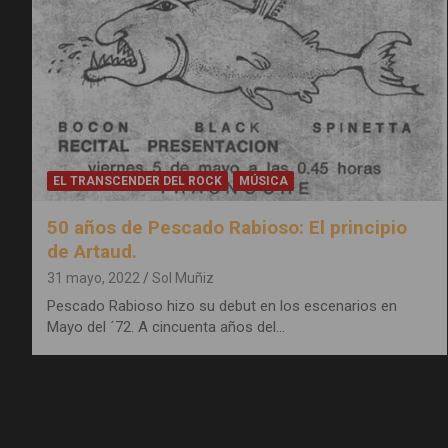
EL TRANSCENDER DEL ROCK
MÚSICA
50 años de Pescado Rabioso: El principio
de Artaud.
31 mayo, 2022
Sol Muñiz
Pescado Rabioso hizo su debut en los escenarios en
Mayo del ´72. A cincuenta años del…