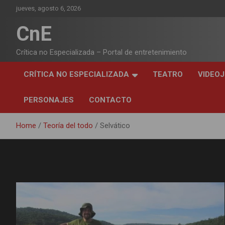
Skip
jueves, agosto 6, 2026
to
content
CnE
Crítica no Especializada – Portal de entretenimiento
CRÍTICA NO ESPECIALIZADA
TEATRO
VIDEO
PERSONAJES
CONTACTO
Home
Teoría del todo
Selvático
Categoría:
Selvático