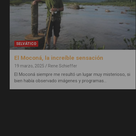
SELVÁTICO
El Moconá, la increíble sensación
19 marzo, 2025
Rene Schieffer
El Moconá siempre me resultó un lugar muy misterioso, si
bien había observado imágenes y programas…