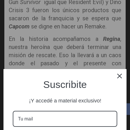
Gun
Survivor
igual que Resident Evil) y Dino
Crisis 3 fueron los únicos productos que
sacaron de la franquicia y se espera que
Capcom
se digne en hacer un Remake.
En la historia acompañamos a
Regina
,
nuestra heroína que deberá terminar una
misión de rescate. Eso la llevará a un caos
donde el pasado y el presente con
combinaran trayendo a estas criaturas a
nuestro entorno. Una historia que podría
Suscribite
haber expandido bien y alcanzado un mayor
éxito.
¡Y accedé a material exclusivo!