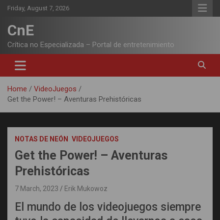
Skip
Friday, August 7, 2026
to
content
CnE
Crítica no Especializada – Portal de entretenimiento
Home
VideoJuegos
Get the Power! – Aventuras Prehistóricas
NOTAS DE NEÓN
VIDEOJUEGOS
Get the Power! – Aventuras
Prehistóricas
7 March, 2023
Erik Mukowoz
El mundo de los videojuegos siempre