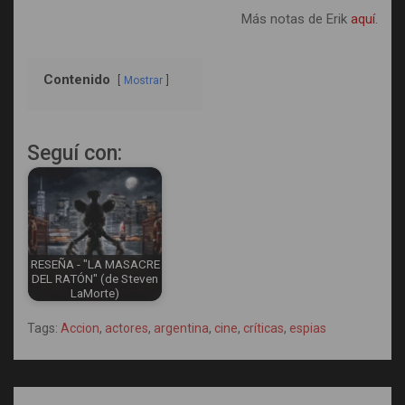
Más notas de Erik
aquí
.
Contenido
Mostrar
Seguí con:
RESEÑA - "LA MASACRE
DEL RATÓN" (de Steven
LaMorte)
Tags:
Accion
,
actores
,
argentina
,
cine
,
críticas
,
espias
Post