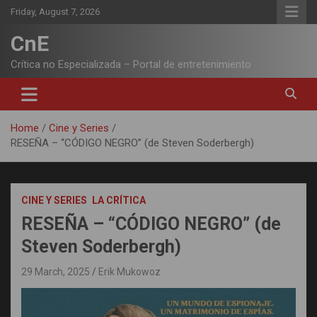
Skip
Friday, August 7, 2026
to
content
CnE
Crítica no Especializada – Portal de entretenimiento
Home
Cine y Series
RESEÑA – “CÓDIGO NEGRO” (de Steven Soderbergh)
CINE Y SERIES
LA CRÍTICA
RESEÑA – “CÓDIGO NEGRO” (de
Steven Soderbergh)
29 March, 2025
Erik Mukowoz