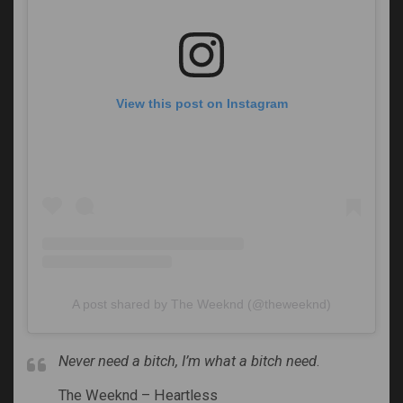
View this post on Instagram
A post shared by The Weeknd (@theweeknd)
Never need a bitch, I’m what a bitch need
.
The Weeknd – Heartless