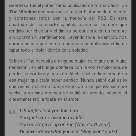
Heartless
fue el primer tema publicado de forma oficial. Un
The Weeknd
que nos vuelve a traer historias de desamor
y corazones rotos con la melodía del R&B. En este
apartado de su cuarto capítulo, canta un hombre que
rendido por el dolor y el dinero se convierte en un hombre
sin corazón ni sentimientos. Leyendo toda la canción, nos
damos cuenta que esto es solo una pantalla con el fin de
tapar todo el dolor detrás de la soledad.
Si bien él “no necesita a ninguna mujer, es lo que una mujer
necesita” , en el bridge confiesa con la voz temblorosa, de
perder su cordura y corazón. Abel le habla directamente a
esa mujer que creía haber perdido “Nunca sabré qué es lo
que ves en mi”; el no comprende cómo es que ella siempre
vuelve a su vida y nunca se rindió en amarlo, cuando él
claramente tiro la toalla en el amor.
I thought I lost you this time
You just came back in my life
You never gave up on me (Why don’t you?)
I’ll never know what you see (Why won’t you?)