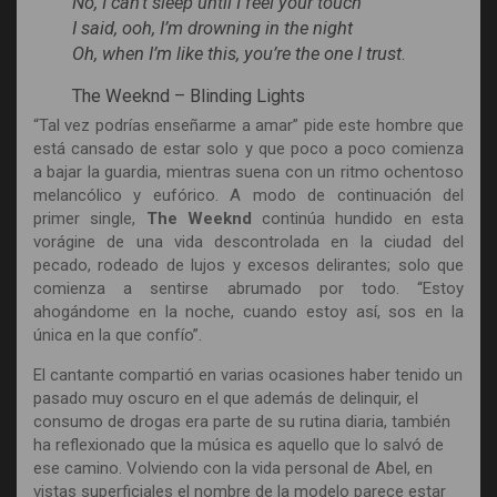
No, I can’t sleep until I feel your touch
I said, ooh, I’m drowning in the night
Oh, when I’m like this, you’re the one I trust
.
The Weeknd – Blinding Lights
“Tal vez podrías enseñarme a amar” pide este hombre que
está cansado de estar solo y que poco a poco comienza
a bajar la guardia, mientras suena con un ritmo ochentoso
melancólico y eufórico. A modo de continuación del
primer single,
The Weeknd
continúa hundido en esta
vorágine de una vida descontrolada en la ciudad del
pecado, rodeado de lujos y excesos delirantes; solo que
comienza a sentirse abrumado por todo. “Estoy
ahogándome en la noche, cuando estoy así, sos en la
única en la que confío”.
El cantante compartió en varias ocasiones haber tenido un
pasado muy oscuro en el que además de delinquir, el
consumo de drogas era parte de su rutina diaria, también
ha reflexionado que la música es aquello que lo salvó de
ese camino. Volviendo con la vida personal de Abel, en
vistas superficiales el nombre de la modelo parece estar