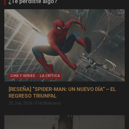
¿Te perdiste algo?
CINE Y SERIES
LA CRÍTICA
[RESEÑA] “SPIDER-MAN: UN NUEVO DÍA” – EL
REGRESO TRIUNFAL
30 July, 2026
Erik Mukowoz