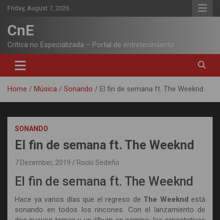
Skip
Friday, August 7, 2026
to
content
CnE
Crítica no Especializada – Portal de entretenimiento
Home
Música
Sonando
El fin de semana ft. The Weeknd
SONANDO
El fin de semana ft. The Weeknd
7 December, 2019
Rocío Sedeño
El fin de semana ft. The Weeknd
Hace ya varios días que el regreso de
The Weeknd
está
sonando en todos los rincones. Con el lanzamiento de