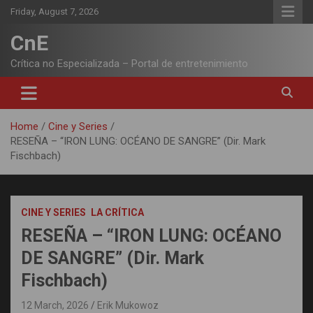
Skip
Friday, August 7, 2026
to
content
CnE
Crítica no Especializada – Portal de entretenimiento
Home
Cine y Series
RESEÑA – “IRON LUNG: OCÉANO DE SANGRE” (Dir. Mark
Fischbach)
CINE Y SERIES
LA CRÍTICA
RESEÑA – “IRON LUNG: OCÉANO
DE SANGRE” (Dir. Mark
Fischbach)
12 March, 2026
Erik Mukowoz