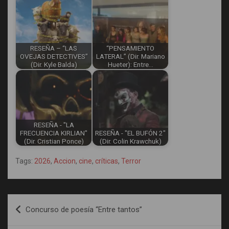
RESEÑA – “LAS
“PENSAMIENTO
OVEJAS DETECTIVES”
LATERAL” (Dir. Mariano
(Dir. Kyle Balda)
Hueter): Entre…
RESEÑA - "LA
FRECUENCIA KIRLIAN"
RESEÑA - "EL BUFÓN 2"
(Dir. Cristian Ponce)
(Dir. Colin Krawchuk)
Tags:
2026
,
Accion
,
cine
,
críticas
,
Terror
Post
Concurso de poesía “Entre tantos”
navigation