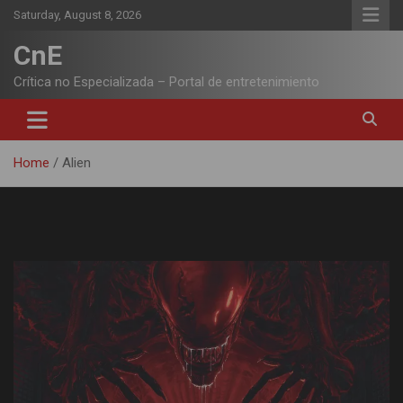
Skip
Saturday, August 8, 2026
to
content
CnE
Crítica no Especializada – Portal de entretenimiento
Home
Alien
Tag:
Alien