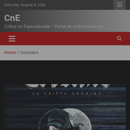
Skip
Saturday, August 8, 2026
to
content
CnE
Crítica no Especializada – Portal de entretenimiento
Home
festivales
Tag:
festivales