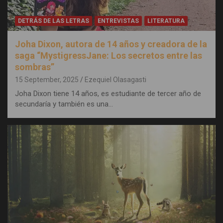
DETRÁS DE LAS LETRAS
ENTREVISTAS
LITERATURA
Joha Dixon, autora de 14 años y creadora de la
saga “MystigressJane: Los secretos entre las
sombras”
15 September, 2025
Ezequiel Olasagasti
Joha Dixon tiene 14 años, es estudiante de tercer año de
secundaría y también es una…