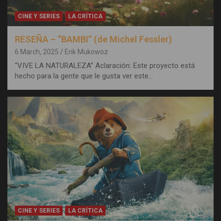
CINE Y SERIES
LA CRÍTICA
RESEÑA – “BAMBI” (de Michel Fessler)
6 March, 2025
Erik Mukowoz
“VIVE LA NATURALEZA” Aclaración: Este proyecto está
hecho para la gente que le gusta ver este…
CINE Y SERIES
LA CRÍTICA