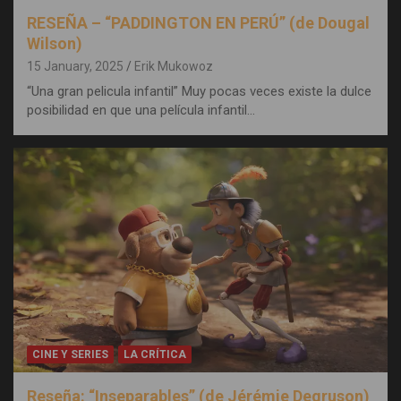
RESEÑA – “PADDINGTON EN PERÚ” (de Dougal
Wilson)
15 January, 2025
Erik Mukowoz
“Una gran pelicula infantil” Muy pocas veces existe la dulce
posibilidad en que una película infantil…
CINE Y SERIES
LA CRÍTICA
Reseña: “Inseparables” (de Jérémie Degruson)