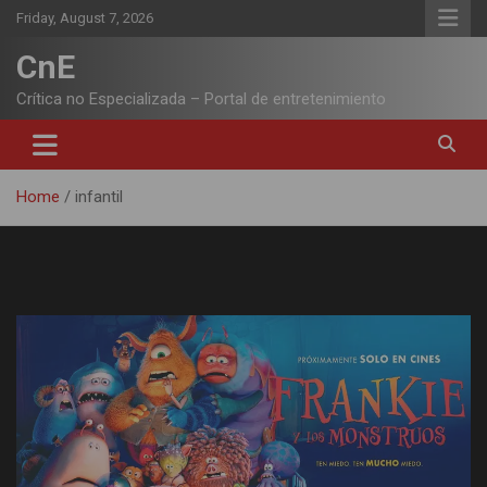
Skip
Friday, August 7, 2026
to
content
CnE
Crítica no Especializada – Portal de entretenimiento
Home
infantil
Tag:
infantil