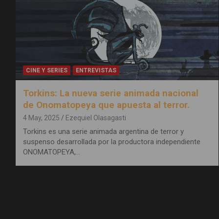
CINE Y SERIES
ENTREVISTAS
Torkins: La nueva serie animada nacional
de Onomatopeya que apuesta al terror.
4 May, 2025
Ezequiel Olasagasti
Torkins es una serie animada argentina de terror y
suspenso desarrollada por la productora independiente
ONOMATOPEYA,…