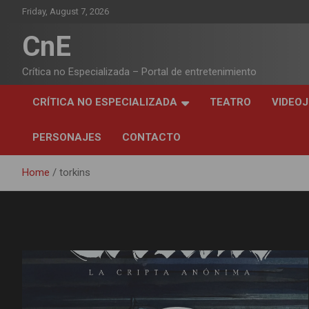
Skip
Friday, August 7, 2026
to
content
CnE
Crítica no Especializada – Portal de entretenimiento
CRÍTICA NO ESPECIALIZADA
TEATRO
VIDEO
PERSONAJES
CONTACTO
Home
torkins
Tag:
torkins