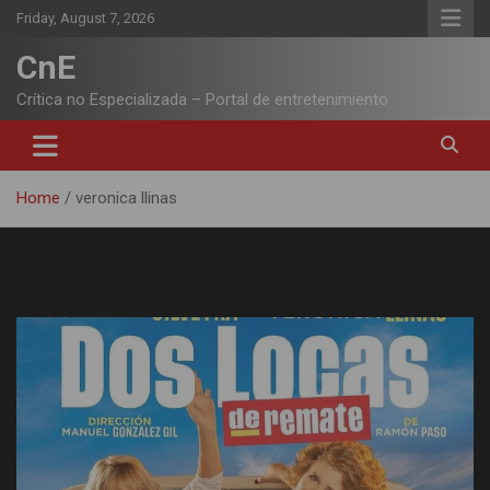
Skip
Friday, August 7, 2026
to
content
CnE
Crítica no Especializada – Portal de entretenimiento
Home
veronica llinas
Tag:
veronica llinas