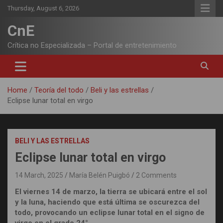
Skip
Thursday, August 6, 2026
to
content
CnE
Crítica no Especializada – Portal de entretenimiento
Home
Teoría del todo
Beli y las estrellas
Eclipse lunar total en virgo
BELI Y LAS ESTRELLAS
Eclipse lunar total en virgo
14 March, 2025
María Belén Puigbó
2 Comments
El viernes 14 de marzo, la tierra se ubicará entre el sol
y la luna, haciendo que está última se oscurezca del
todo, provocando un eclipse lunar total en el signo de