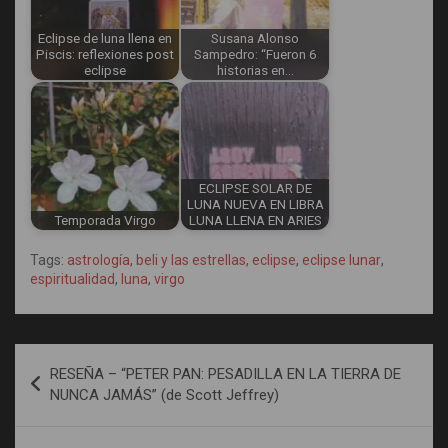
Eclipse de luna llena en
Susana Alonso
Piscis: reflexiones post
Sampedro: “Fueron 6
eclipse
historias en…
ECLIPSE SOLAR DE
LUNA NUEVA EN LIBRA
Temporada Virgo
LUNA LLENA EN ARIES
Tags:
astrología
,
beli y las estrellas
,
eclipse
,
eclipse lunar
,
espiritualidad
,
luna
,
virgo
Post
RESEÑA – “PETER PAN: PESADILLA EN LA TIERRA DE
navigation
NUNCA JAMÁS” (de Scott Jeffrey)