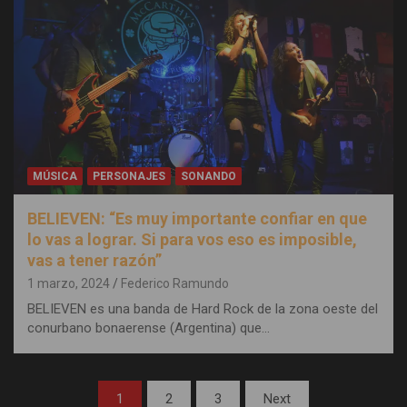
MÚSICA
PERSONAJES
SONANDO
BELIEVEN: “Es muy importante confiar en que
lo vas a lograr. Si para vos eso es imposible,
vas a tener razón”
1 marzo, 2024
Federico Ramundo
BELIEVEN es una banda de Hard Rock de la zona oeste del
conurbano bonaerense (Argentina) que…
Paginación
1
2
3
Next