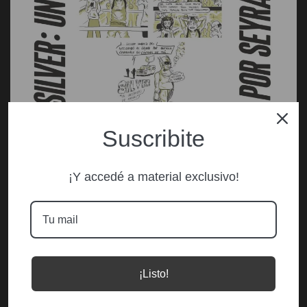
Suscribite
No me hables tan temprano
¡Y accedé a material exclusivo!
¡Listo!