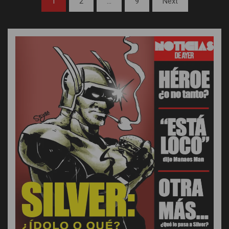
1
2
…
9
Next
de
entradas