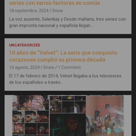
series con varios factores en común
18 septiembre, 2024
Snow
La voz ausente, Selenkay y Desde mañana, tres series con
gran impronta nacional y española llegan…
UNCATEGORIZED
10 años de “Velvet”: La serie que conquisto
corazones cumplió su primera década
16 agosto, 2024
Snow
1 Comment
El 17 de febrero de 2014, Velvet llegaba a los televisores
de los españoles a través…