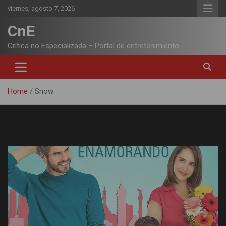
Skip
viernes, agosto 7, 2026
to
content
CnE
Crítica no Especializada – Portal de entretenimiento
Home
Snow
Autor:
Snow