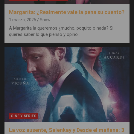
Margarita: ¿Realmente vale la pena su cuento?
1 marzo, 2025
Snow
A Margarita la queremos ¿mucho, poquito o nada? Si
queres saber lo que pienso y opino…
CINE Y SERIES
La voz ausente, Selenkay y Desde el mañana: 3