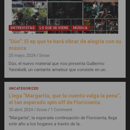
ENTREVISTAS
LO QUE SE VIENE
MÚSICA
“Dúo”: El ep que te hará vibrar de alegría con su
música
25 mayo, 2024
Snow
Dúo, el nuevo material que nos presenta Guillermo
Yannibelli, un cantante amateur que consiste en un…
UNCATEGORIZED
Llega “Margarita, que tu cuento valga la pena”,
el tan esperado spin off de Floricienta.
30 abril, 2024
Snow
1 Comment
“Margarita”, la esperada continuación de Floricienta, llega
este año a los hogares a través de la…