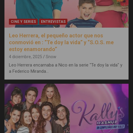
CINE Y SERIES
ENTREVISTAS
Leo Herrera, el pequeño actor que nos
conmovió en : “Te doy la vida” y “S.O.S. me
estoy enamorando”
4 diciembre, 2025
Snow
Leo Herrera encarnaba a Nico en la serie "Te doy la vida" y
a Federico Miranda…