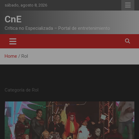
Skip
sábado, agosto 8, 2026
to
content
CnE
Crítica no Especializada – Portal de entretenimiento
Home
Rol
Categoría:
Rol
Categoría de Rol