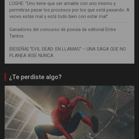
LOSHE: “Uno tiene que ser amable con uno mismo y
permitirse pasar los procesos por los que está pasando. A
veces estás mal y está todo bien con estar mal”
Ganadores del concurso de poesía de editorial Entre
Tantos
[RESEÑA] “EVIL DEAD: EN LLAMAS” – UNA SAGA QUE NO
PLANEA IRSE NUNCA
¿Te perdiste algo?