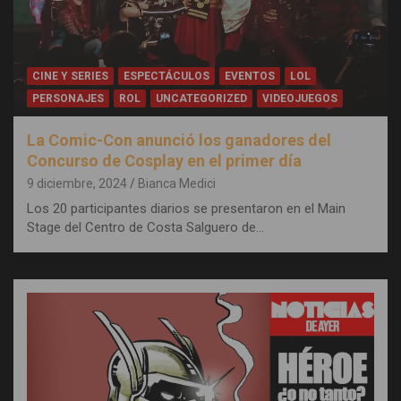
CINE Y SERIES
ESPECTÁCULOS
EVENTOS
LOL
PERSONAJES
ROL
UNCATEGORIZED
VIDEOJUEGOS
La Comic-Con anunció los ganadores del
Concurso de Cosplay en el primer día
9 diciembre, 2024
Bianca Medici
Los 20 participantes diarios se presentaron en el Main
Stage del Centro de Costa Salguero de…