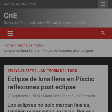
Skip
viernes, agosto 7, 2026
to
content
CnE
Crítica no Especializada – Portal de entretenimiento
Home
Teoría del todo
Eclipse de luna llena en Piscis: reflexiones post eclipse
BELI Y LAS ESTRELLAS
TEORÍA DEL TODO
Eclipse de luna llena en Piscis:
reflexiones post eclipse
20 septiembre, 2024
María Belén Puigbó
1 Comment
Los eclipses no solo marcan finales,
también representan un inicio. Por eso,