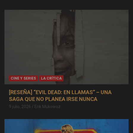
CINE Y SERIES
LA CRÍTICA
[RESEÑA] “EVIL DEAD: EN LLAMAS” – UNA
SAGA QUE NO PLANEA IRSE NUNCA
9 julio, 2026
Erik Mukowoz