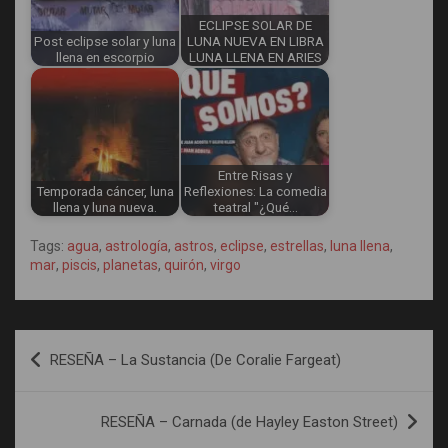
ECLIPSE SOLAR DE
Post eclipse solar y luna
LUNA NUEVA EN LIBRA
llena en escorpio
LUNA LLENA EN ARIES
Entre Risas y
Temporada cáncer, luna
Reflexiones: La comedia
llena y luna nueva.
teatral "¿Qué…
Tags:
agua
,
astrología
,
astros
,
eclipse
,
estrellas
,
luna llena
,
mar
,
piscis
,
planetas
,
quirón
,
virgo
Navegación
RESEÑA – La Sustancia (De Coralie Fargeat)
de
entradas
RESEÑA – Carnada (de Hayley Easton Street)