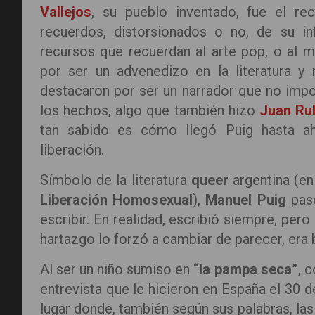
Vallejos
, su pueblo inventado, fue el re
recuerdos, distorsionados o no, de su i
recursos que recuerdan al arte pop, o al
por ser un advenedizo en la literatura 
destacaron por ser un narrador que no impon
los hechos, algo que también hizo
Juan Ru
tan sabido es cómo llegó Puig hasta ahí,
liberación.
Símbolo de la literatura
queer
argentina (en
Liberación Homosexual
),
Manuel Puig
pasó
escribir. En realidad, escribió siempre, pero 
hartazgo lo forzó a cambiar de parecer, era b
Al ser un niño sumiso en
“la pampa seca”
, 
entrevista que le hicieron en España el 30 d
lugar donde, también según sus palabras, la