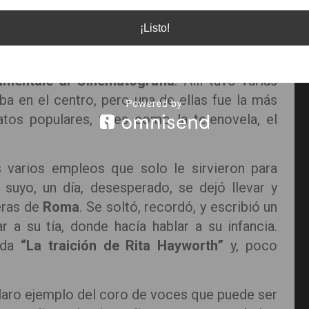
imagen: infobae
¡Listo!
a y estudiar en una de las instituciones más
imentale di Cinematografia
. Allí tuvo varias
a en el centro, pero una de ellas fue la más
atos populares, tales como la telenovela, el
s varios empleos que solo le sirvieron para
 suyo, un día, desesperado, se dejó llevar y
ueras de
Roma
. Se soltó, recordó, y escribió un
 a su tía, donde hacía hablar a su infancia.
ada
“La traición de Rita Hayworth”
y, poco
 claro ejemplo del coro de voces que puede ser