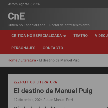
Skip
viernes, agosto 7, 2026
to
content
CnE
Crítica no Especializada – Portal de entretenimiento
CRÍTICA NO ESPECIALIZADA
TEATRO
VIDEO
PERSONAJES
CONTACTO
Home
Literatura
El destino de Manuel Puig
222 PATITOS
LITERATURA
El destino de Manuel Puig
12 diciembre, 2024
Juan Manuel Ferri