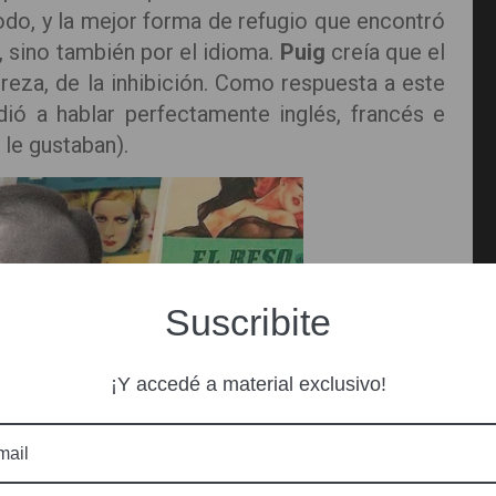
do, y la mejor forma de refugio que encontró
s, sino también por el idioma.
Puig
creía que el
ureza, de la inhibición. Como respuesta a este
dió a hablar perfectamente inglés, francés e
 le gustaban).
Suscribite
¡Y accedé a material exclusivo!