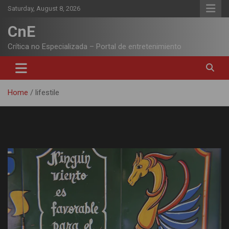
Skip
Saturday, August 8, 2026
to
content
CnE
Crítica no Especializada – Portal de entretenimiento
Home
lifestile
Tag:
lifestile