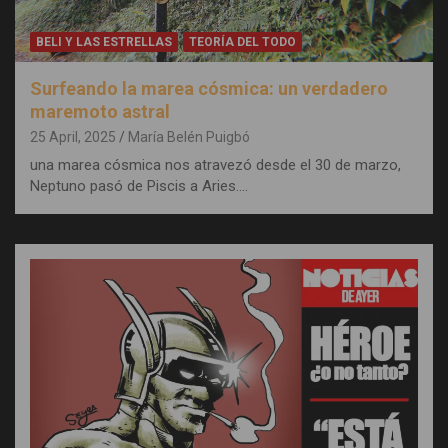
BELI Y LAS ESTRELLAS
TEORÍA DEL TODO
Surfeando la marea cósmica: un verdadero
maremoto astral
25 April, 2025
María Belén Puigbó
una marea cósmica nos atravezó desde el 30 de marzo,
Neptuno pasó de Piscis a Aries.…