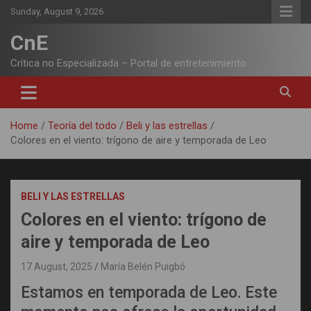
Skip
Sunday, August 9, 2026
to
content
CnE
Crítica no Especializada – Portal de entretenimiento
Home
Teoría del todo
Beli y las estrellas
Colores en el viento: trígono de aire y temporada de Leo
BELI Y LAS ESTRELLAS
Colores en el viento: trígono de
aire y temporada de Leo
17 August, 2025
María Belén Puigbó
Estamos en temporada de Leo. Este