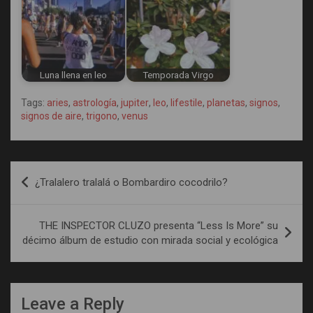
Luna llena en leo
Temporada Virgo
Tags:
aries
,
astrología
,
jupiter
,
leo
,
lifestile
,
planetas
,
signos
,
signos de aire
,
trigono
,
venus
Post
¿Tralalero tralalá o Bombardiro cocodrilo?
navigation
THE INSPECTOR CLUZO presenta “Less Is More” su
décimo álbum de estudio con mirada social y ecológica
Leave a Reply