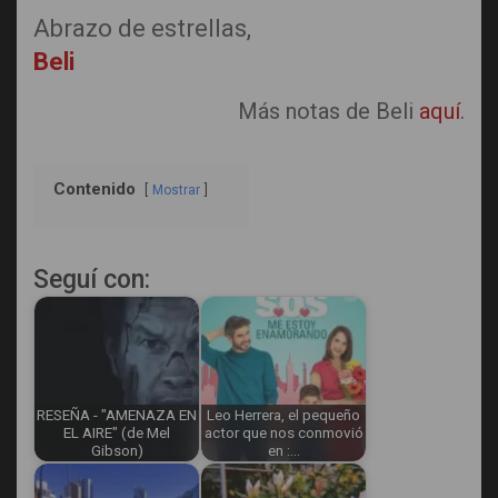
Abrazo de estrellas,
Beli
Más notas de Beli
aquí
.
Contenido
Mostrar
Seguí con:
RESEÑA - "AMENAZA EN
Leo Herrera, el pequeño
EL AIRE" (de Mel
actor que nos conmovió
Gibson)
en :…