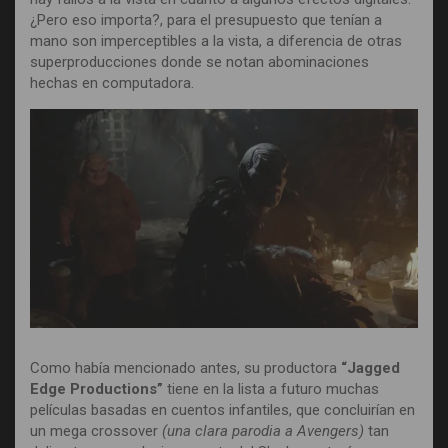
¿Pero eso importa?, para el presupuesto que tenían a
mano son imperceptibles a la vista, a diferencia de otras
superproducciones donde se notan abominaciones
hechas en computadora.
Como había mencionado antes, su productora
“Jagged
Edge Productions”
tiene en la lista a futuro muchas
películas basadas en cuentos infantiles, que concluirían en
un mega crossover
(una clara parodia a Avengers)
tan