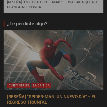
[RESEÑA] “EVIL DEAD: EN LLAMAS” – UNA SAGA QUE NO
PLANEA IRSE NUNCA
¿Te perdiste algo?
CINE Y SERIES
LA CRÍTICA
[RESEÑA] “SPIDER-MAN: UN NUEVO DÍA” – EL
REGRESO TRIUNFAL