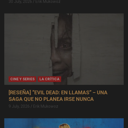
30 July, 2026
Erik Mukowoz
CINE Y SERIES
LA CRÍTICA
[RESEÑA] “EVIL DEAD: EN LLAMAS” – UNA
SAGA QUE NO PLANEA IRSE NUNCA
9 July, 2026
Erik Mukowoz