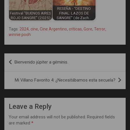
RESEÑA - “DESTINO
Festival "BUENOS AIRES
FINAL: LAZOS DE
ROJO SANGRE" (2025)
SANGRE” (de Zach…
Tags:
2024
,
cine
,
Cine Argentino
,
críticas
,
Gore
,
Terror
,
winnie pooh
Post
Bienvenido júpiter a géminis.
navigation
Mi Villano Favorito 4: ¿Necesitábamos esta secuela?
Leave a Reply
Your email address will not be published.
Required fields
are marked
*