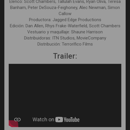
Elenco: Scott Chambers, Tallulah Evans, Ryan Oliva, Teresa
Banham, Peter DeSouza-Feighoney, Alec Newman, Simon
Callow
Productora: Jagged Edge Productions
Edición: Dan Allen, Rhys Frake-Waterfield, Scott Chambers
Vestuario y maquillaje: Shaune Harrison
Distribuidoras: ITN Studios, MovieCompany
Distribución: Terrorífico Films
Trailer: