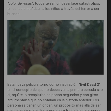
“color de rosas”
, todos tenían un desenlace catastrófico,
en donde enseñaban a los niños a través del terror a ser
buenos.
Esta nueva pelicula tomo como inspiración
“Evil Dead 2”
,
en el concepto de que no debes ver la primera pelicula si o
si, aquí te lo recapitulan en pocos segundos y con giros
argumentales que no estaban en la historia anterior. Los
personajes tienen un origen, un propósito mas allá de ser
maquinas de matar. Pero por sobre todos los personajes