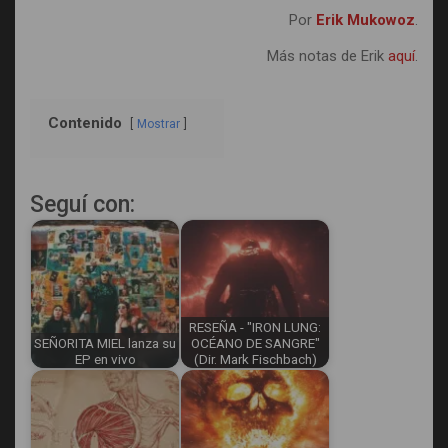
Por
Erik Mukowoz
.
Más notas de Erik
aquí
.
Contenido
Mostrar
Seguí con:
RESEÑA - "IRON LUNG:
SEÑORITA MIEL lanza su
OCÉANO DE SANGRE"
EP en vivo
(Dir. Mark Fischbach)