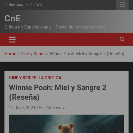
Skip
Friday, August 7, 2026
to
content
CnE
Crítica no Especializada – Portal de entretenimiento
Home
Cine y Series
Winnie Pooh: Miel y Sangre 2 (Reseña)
CINE Y SERIES
LA CRÍTICA
Winnie Pooh: Miel y Sangre 2
(Reseña)
12 June, 2024
Erik Mukowoz