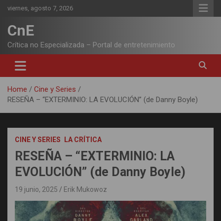
Skip
viernes, agosto 7, 2026
to
content
CnE
Crítica no Especializada – Portal de entretenimiento
Home
Cine y Series
RESEÑA – “EXTERMINIO: LA EVOLUCIÓN” (de Danny Boyle)
CINE Y SERIES
LA CRÍTICA
RESEÑA – “EXTERMINIO: LA
EVOLUCIÓN” (de Danny Boyle)
19 junio, 2025
Erik Mukowoz