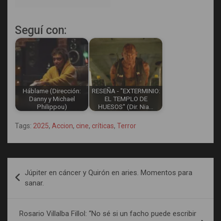
Seguí con:
Háblame (Dirección:
RESEÑA - "EXTERMINIO:
Danny y Michael
EL TEMPLO DE
Philippou)
HUESOS" (Dir. Nia…
Tags:
2025
,
Accion
,
cine
,
críticas
,
Terror
Navegación
Júpiter en cáncer y Quirón en aries. Momentos para
de
sanar.
entradas
Rosario Villalba Fillol: “No sé si un facho puede escribir