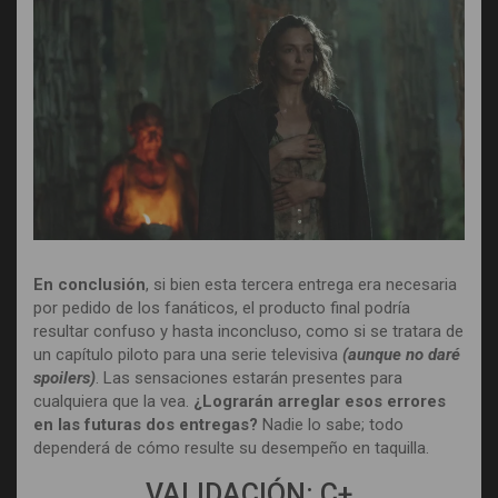
En conclusión
, si bien esta tercera entrega era necesaria
por pedido de los fanáticos, el producto final podría
resultar confuso y hasta inconcluso, como si se tratara de
un capítulo piloto para una serie televisiva
(aunque no daré
spoilers)
. Las sensaciones estarán presentes para
cualquiera que la vea.
¿Lograrán arreglar esos errores
en las futuras dos entregas?
Nadie lo sabe; todo
dependerá de cómo resulte su desempeño en taquilla.
VALIDACIÓN: C+