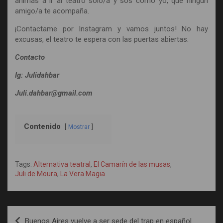
animás a ir al teatro solo/a y sos como yo, que ningún
amigo/a te acompaña.
¡Contactame por Instagram y vamos juntos! No hay
excusas, el teatro te espera con las puertas abiertas.
Contacto
Ig: Julidahbar
Juli.dahbar@gmail.com
Contenido
Mostrar
Tags:
Alternativa teatral
,
El Camarín de las musas
,
Juli de Moura
,
La Vera Magia
Navegación
Buenos Aires vuelve a ser sede del trap en español