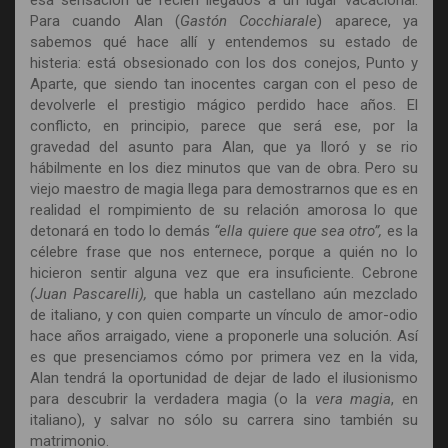
Para cuando Alan (
Gastón Cocchiarale
) aparece, ya
sabemos qué hace allí y entendemos su estado de
histeria: está obsesionado con los dos conejos, Punto y
Aparte, que siendo tan inocentes cargan con el peso de
devolverle el prestigio mágico perdido hace años. El
conflicto, en principio, parece que será ese, por la
gravedad del asunto para Alan, que ya lloró y se rio
hábilmente en los diez minutos que van de obra. Pero su
viejo maestro de magia llega para demostrarnos que es en
realidad el rompimiento de su relación amorosa lo que
detonará en todo lo demás
“ella quiere que sea otro”,
es la
célebre frase que nos enternece, porque a quién no lo
hicieron sentir alguna vez que era insuficiente. Cebrone
(Juan Pascarelli),
que habla un castellano aún mezclado
de italiano, y con quien comparte un vínculo de amor-odio
hace años arraigado, viene a proponerle una solución. Así
es que presenciamos cómo por primera vez en la vida,
Alan tendrá la oportunidad de dejar de lado el ilusionismo
para descubrir la verdadera magia (o la
vera magia
, en
italiano), y salvar no sólo su carrera sino también su
matrimonio.