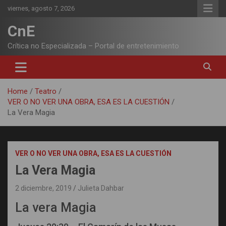
Skip
viernes, agosto 7, 2026
to
content
CnE
Crítica no Especializada – Portal de entretenimiento
Home
Teatro
VER O NO VER UNA OBRA, ESA ES LA CUESTIÓN
La Vera Magia
VER O NO VER UNA OBRA, ESA ES LA CUESTIÓN
La Vera Magia
2 diciembre, 2019
Julieta Dahbar
La vera Magia