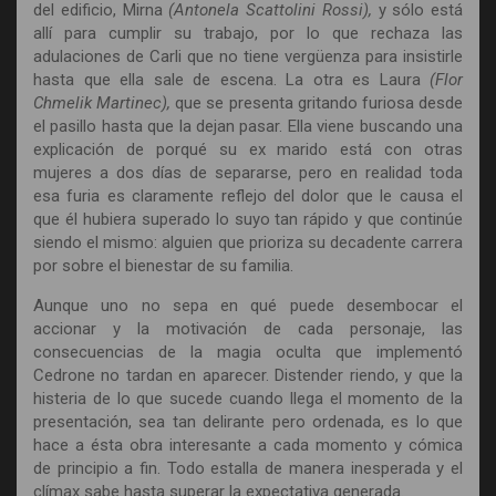
del edificio, Mirna
(Antonela Scattolini Rossi),
y sólo está
allí para cumplir su trabajo, por lo que rechaza las
adulaciones de Carli que no tiene vergüenza para insistirle
hasta que ella sale de escena. La otra es Laura
(Flor
Chmelik Martinec),
que se presenta gritando furiosa desde
el pasillo hasta que la dejan pasar. Ella viene buscando una
explicación de porqué su ex marido está con otras
mujeres a dos días de separarse, pero en realidad toda
esa furia es claramente reflejo del dolor que le causa el
que él hubiera superado lo suyo tan rápido y que continúe
siendo el mismo: alguien que prioriza su decadente carrera
por sobre el bienestar de su familia.
Aunque uno no sepa en qué puede desembocar el
accionar y la motivación de cada personaje, las
consecuencias de la magia oculta que implementó
Cedrone no tardan en aparecer. Distender riendo, y que la
histeria de lo que sucede cuando llega el momento de la
presentación, sea tan delirante pero ordenada, es lo que
hace a ésta obra interesante a cada momento y cómica
de principio a fin. Todo estalla de manera inesperada y el
clímax sabe hasta superar la expectativa generada.