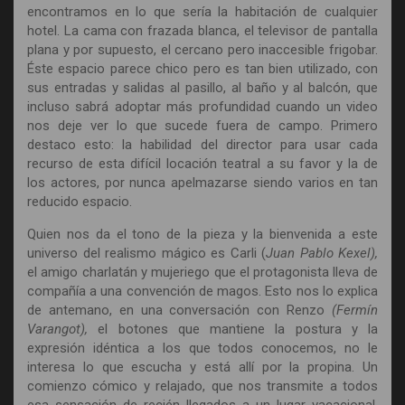
encontramos en lo que sería la habitación de cualquier
hotel. La cama con frazada blanca, el televisor de pantalla
plana y por supuesto, el cercano pero inaccesible frigobar.
Éste espacio parece chico pero es tan bien utilizado, con
sus entradas y salidas al pasillo, al baño y al balcón, que
incluso sabrá adoptar más profundidad cuando un video
nos deje ver lo que sucede fuera de campo. Primero
destaco esto: la habilidad del director para usar cada
recurso de esta difícil locación teatral a su favor y la de
los actores, por nunca apelmazarse siendo varios en tan
reducido espacio.
Quien nos da el tono de la pieza y la bienvenida a este
universo del realismo mágico es Carli (
Juan Pablo Kexel),
el amigo charlatán y mujeriego que el protagonista lleva de
compañía a una convención de magos. Esto nos lo explica
de antemano, en una conversación con Renzo
(Fermín
Varangot),
el botones que mantiene la postura y la
expresión idéntica a los que todos conocemos, no le
interesa lo que escucha y está allí por la propina. Un
comienzo cómico y relajado, que nos transmite a todos
esa sensación de recién llegados a un lugar vacacional.