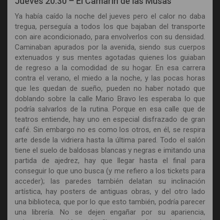
Jueves 20:30 – El Camarín de las Musas
Ya había caído la noche del jueves pero el calor no daba
tregua, perseguía a todos los que bajaban del transporte
con aire acondicionado, para envolverlos con su densidad.
Caminaban apurados por la avenida, siendo sus cuerpos
extenuados y sus mentes agotadas quienes los guiaban
de regreso a la comodidad de su hogar. En esa carrera
contra el verano, el miedo a la noche, y las pocas horas
que les quedan de sueño, pueden no haber notado que
doblando sobre la calle Mario Bravo les esperaba lo que
podría salvarlos de la rutina. Porque en esa calle que de
teatros entiende, hay uno en especial disfrazado de gran
café. Sin embargo no es como los otros, en él, se respira
arte desde la vidriera hasta la última pared. Todo el salón
tiene el suelo de baldosas blancas y negras e imitando una
partida de ajedrez, hay que llegar hasta el final para
conseguir lo que uno busca (y me refiero a los tickets para
acceder); las paredes también delatan su inclinación
artística, hay posters de antiguas obras, y del otro lado
una biblioteca, que por lo que esto también, podría parecer
una librería. No se dejen engañar por su apariencia,