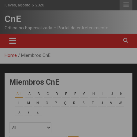
Skip
jueves, agosto 6, 2026
to
content
CnE
Crítica no Especializada – Portal de entretenimiento
Home
Miembros CnE
Miembros CnE
ALL
A
B
C
D
E
F
G
H
I
J
K
L
M
N
O
P
Q
R
S
T
U
V
W
X
Y
Z