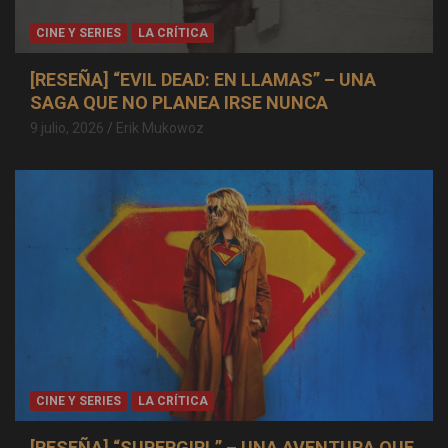
CINE Y SERIES
LA CRÍTICA
[RESEÑA] “EVIL DEAD: EN LLAMAS” – UNA
SAGA QUE NO PLANEA IRSE NUNCA
9 julio, 2026
Erik Mukowoz
CINE Y SERIES
LA CRÍTICA
[RESEÑA] “SUPERGIRL” – UNA AVENTURA QUE