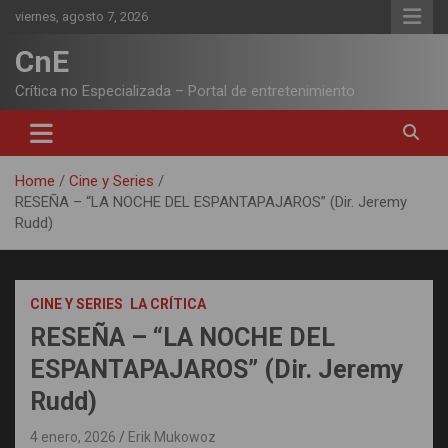
Skip
viernes, agosto 7, 2026
to
content
CnE
Crítica no Especializada – Portal de entretenimiento
Home
Cine y Series
RESEÑA – “LA NOCHE DEL ESPANTAPAJAROS” (Dir. Jeremy
Rudd)
CINE Y SERIES
LA CRÍTICA
RESEÑA – “LA NOCHE DEL
ESPANTAPAJAROS” (Dir. Jeremy
Rudd)
4 enero, 2026
Erik Mukowoz