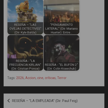
RESEÑA – “LAS
“PENSAMIENTO
OVEJAS DETECTIVES”
LATERAL” (Dir. Mariano
(Dir. Kyle Balda)
Hueter): Entre…
RESEÑA - "LA
FRECUENCIA KIRLIAN"
RESEÑA - "EL BUFÓN 2"
(Dir. Cristian Ponce)
(Dir. Colin Krawchuk)
Tags:
2026
,
Accion
,
cine
,
críticas
,
Terror
Navegación
RESEÑA – “LA EMPLEADA” (Dir. Paul Feig)
de