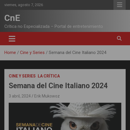
Skip
viernes, agosto 7, 2026
to
content
CnE
Crítica no Especializada – Portal de entretenimiento
Home
Cine y Series
Semana del Cine Italiano 2024
CINE Y SERIES
LA CRÍTICA
Semana del Cine Italiano 2024
3 abril, 2024
Erik Mukowoz