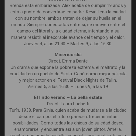
Brenda está embarazada. Alex acaba de cumplir 19 años y
está a punto de convertirse en padre. Kevin llena la ciudad
con su nombre: ambos tratan de dejar su huella en el
mundo. Siempre conectados entre sí, se mueven entre el
campo del litoral y la ciudad eterna, intentando a su
manera resistir al inexorable avance del tiempo y el calor.
Jueves 4, a las 21.40 – Martes 9, a las 16.30.
Misericordia
Direct. Emma Dante
Un drama que expone la pobreza extrema, el maltrato y la
crueldad en un pueblo de Sicilia. Ganó como mejor película
y mejor actor en el Festival Black Nights de Tallin.
Viernes 5, a las 16.30 – Lunes 9, a las 19.
El lindo verano – La bella estate
Direct. Laura Luchetti
Turín, 1938. Para Ginia, quien acaba de mudarse a la ciudad
desde el campo, el futuro parece ofrecer infinitas
posibilidades. Como todas las chicas de su edad desea
enamorarse, y encuentra así a un joven pintor. Amelia,
mucho más grande que ella, sensual y provocativa, la guía