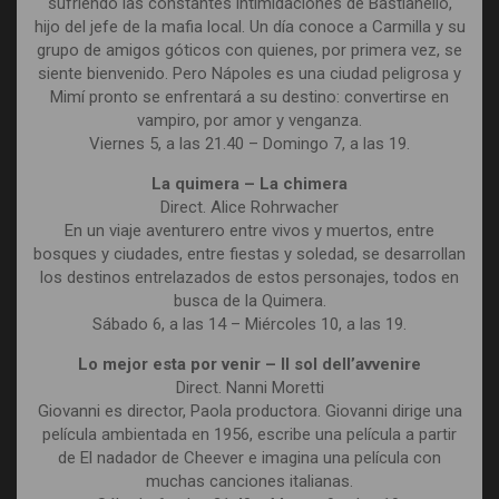
sufriendo las constantes intimidaciones de Bastianello,
hijo del jefe de la mafia local. Un día conoce a Carmilla y su
grupo de amigos góticos con quienes, por primera vez, se
siente bienvenido. Pero Nápoles es una ciudad peligrosa y
Mimí pronto se enfrentará a su destino: convertirse en
vampiro, por amor y venganza.
Viernes 5, a las 21.40 – Domingo 7, a las 19.
La quimera – La chimera
Direct. Alice Rohrwacher
En un viaje aventurero entre vivos y muertos, entre
bosques y ciudades, entre fiestas y soledad, se desarrollan
los destinos entrelazados de estos personajes, todos en
busca de la Quimera.
Sábado 6, a las 14 – Miércoles 10, a las 19.
Lo mejor esta por venir – Il sol dell’avvenire
Direct. Nanni Moretti
Giovanni es director, Paola productora. Giovanni dirige una
película ambientada en 1956, escribe una película a partir
de El nadador de Cheever e imagina una película con
muchas canciones italianas.