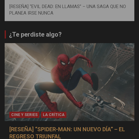
[RESEÑA] “EVIL DEAD: EN LLAMAS” – UNA SAGA QUE NO
PLANEA IRSE NUNCA
¿Te perdiste algo?
CINE Y SERIES
LA CRÍTICA
[RESEÑA] “SPIDER-MAN: UN NUEVO DÍA” – EL
REGRESO TRIUNFAL