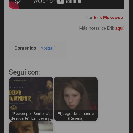
Por
Erik Mukowoz
.
Más notas de Erik
aquí
.
Contenido
Mostrar
Seguí con:
“Beekeeper: Sentencia
El juego de la muerte
de muerte”: La nueva y…
(Reseña)