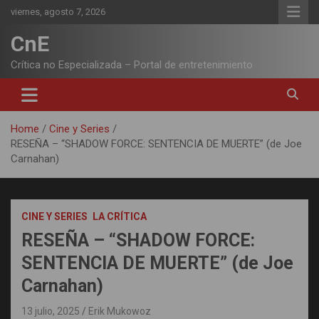
Skip
viernes, agosto 7, 2026
to
content
CnE
Crítica no Especializada – Portal de entretenimiento
Home
Cine y Series
RESEÑA – “SHADOW FORCE: SENTENCIA DE MUERTE” (de Joe
Carnahan)
CINE Y SERIES
LA CRÍTICA
RESEÑA – “SHADOW FORCE:
SENTENCIA DE MUERTE” (de Joe
Carnahan)
13 julio, 2025
Erik Mukowoz