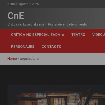
Skip
viernes, agosto 7, 2026
to
content
CnE
Crítica no Especializada – Portal de entretenimiento
CRÍTICA NO ESPECIALIZADA
TEATRO
VIDEO
PERSONAJES
CONTACTO
Home
arquitectura
Etiqueta:
arquitectura