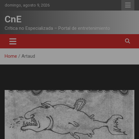
Skip
domingo, agosto 9, 2026
to
content
CnE
Crítica no Especializada – Portal de entretenimiento
Home
Artaud
Etiqueta:
Artaud