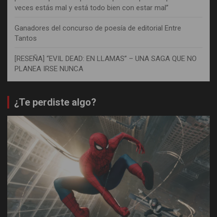
veces estás mal y está todo bien con estar mal”
Ganadores del concurso de poesía de editorial Entre
Tantos
[RESEÑA] “EVIL DEAD: EN LLAMAS” – UNA SAGA QUE NO
PLANEA IRSE NUNCA
¿Te perdiste algo?