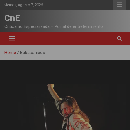
Skip
viernes, agosto 7, 2026
to
content
CnE
Crítica no Especializada – Portal de entretenimiento
Home
Babasónicos
Etiqueta:
Babasónicos