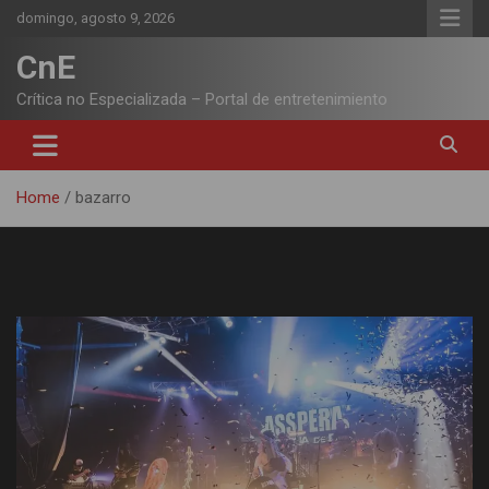
Skip
domingo, agosto 9, 2026
to
content
CnE
Crítica no Especializada – Portal de entretenimiento
Home
bazarro
Etiqueta:
bazarro