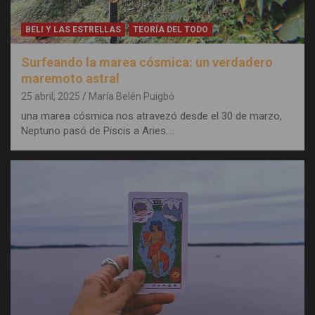
BELI Y LAS ESTRELLAS
TEORÍA DEL TODO
Surfeando la marea cósmica: un verdadero
maremoto astral
25 abril, 2025
María Belén Puigbó
una marea cósmica nos atravezó desde el 30 de marzo,
Neptuno pasó de Piscis a Aries.…