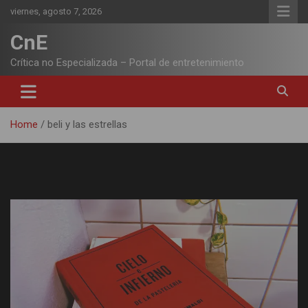
Skip
viernes, agosto 7, 2026
to
content
CnE
Crítica no Especializada – Portal de entretenimiento
Home
beli y las estrellas
Etiqueta:
beli y las estrellas