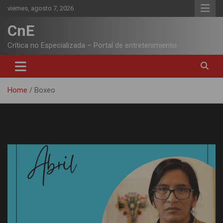
Skip
viernes, agosto 7, 2026
to
content
CnE
Crítica no Especializada – Portal de entretenimiento
Home
Boxeo
Etiqueta:
Boxeo