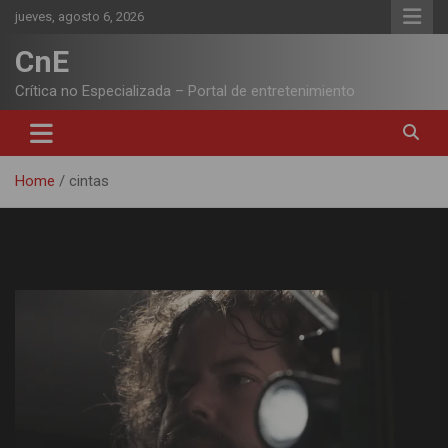
Skip
jueves, agosto 6, 2026
to
content
CnE
Crítica no Especializada – Portal de entretenimiento
Home
cintas
Etiqueta:
cintas