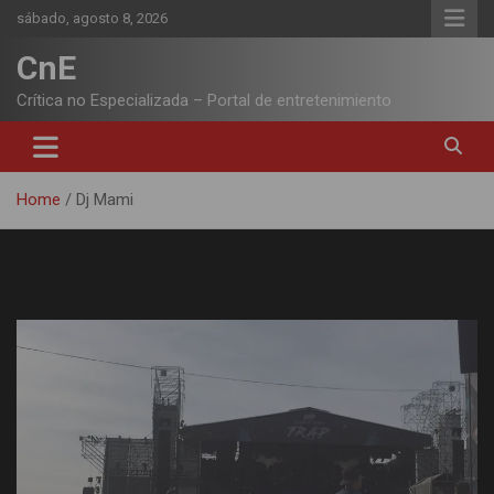
Skip
sábado, agosto 8, 2026
to
content
CnE
Crítica no Especializada – Portal de entretenimiento
Home
Dj Mami
Etiqueta:
Dj Mami