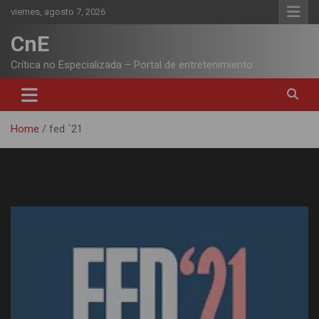
Skip
viernes, agosto 7, 2026
to
content
CnE
Crítica no Especializada – Portal de entretenimiento
Home
fed ´21
Etiqueta:
fed ´21