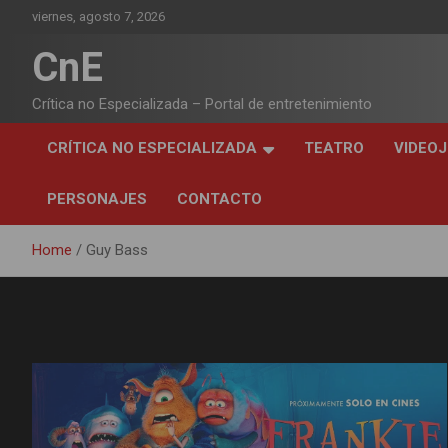
Skip
viernes, agosto 7, 2026
to
content
CnE
Crítica no Especializada – Portal de entretenimiento
CRÍTICA NO ESPECIALIZADA
TEATRO
VIDEO
PERSONAJES
CONTACTO
Home
Guy Bass
Etiqueta:
Guy Bass