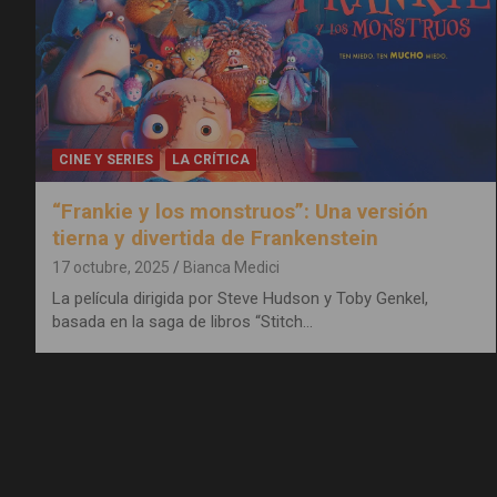
CINE Y SERIES
LA CRÍTICA
“Frankie y los monstruos”: Una versión
tierna y divertida de Frankenstein
17 octubre, 2025
Bianca Medici
La película dirigida por Steve Hudson y Toby Genkel,
basada en la saga de libros “Stitch…