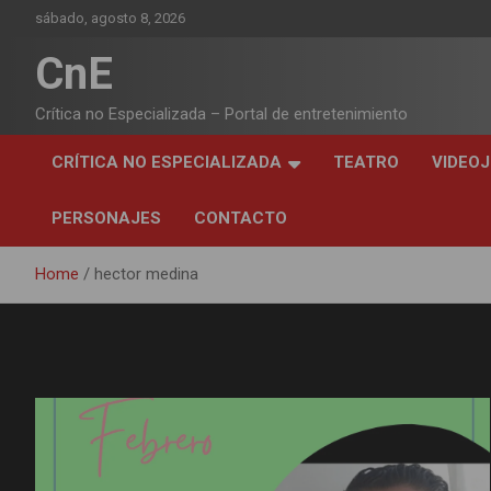
Skip
sábado, agosto 8, 2026
to
content
CnE
Crítica no Especializada – Portal de entretenimiento
CRÍTICA NO ESPECIALIZADA
TEATRO
VIDEO
PERSONAJES
CONTACTO
Home
hector medina
Etiqueta:
hector medina