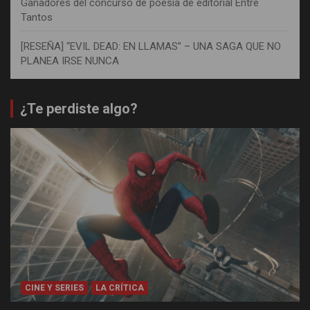
Ganadores del concurso de poesía de editorial Entre
Tantos
[RESEÑA] “EVIL DEAD: EN LLAMAS” – UNA SAGA QUE NO
PLANEA IRSE NUNCA
¿Te perdiste algo?
CINE Y SERIES
LA CRÍTICA