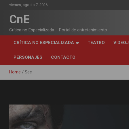
Skip
viernes, agosto 7, 2026
to
content
CnE
Crítica no Especializada – Portal de entretenimiento
CRÍTICA NO ESPECIALIZADA
TEATRO
VIDEO
PERSONAJES
CONTACTO
Home
See
Etiqueta:
See