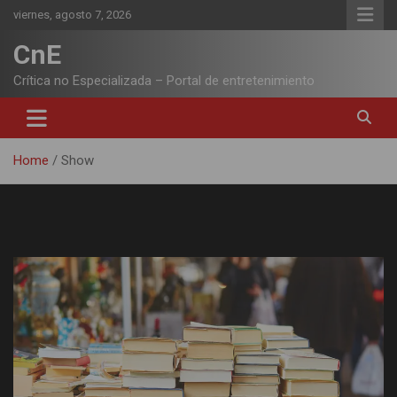
Skip
viernes, agosto 7, 2026
to
content
CnE
Crítica no Especializada – Portal de entretenimiento
Home
Show
Etiqueta:
Show