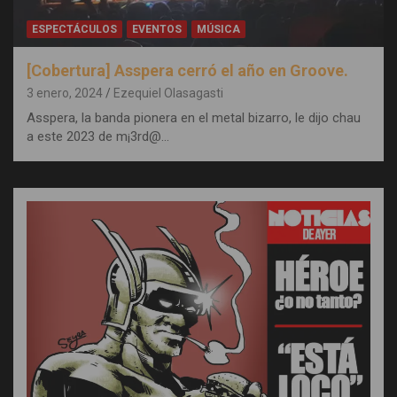
ESPECTÁCULOS
EVENTOS
MÚSICA
[Cobertura] Asspera cerró el año en Groove.
3 enero, 2024
Ezequiel Olasagasti
Asspera, la banda pionera en el metal bizarro, le dijo chau
a este 2023 de m¡3rd@…