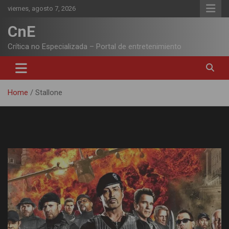
Skip
viernes, agosto 7, 2026
to
content
CnE
Crítica no Especializada – Portal de entretenimiento
Home
Stallone
Etiqueta:
Stallone