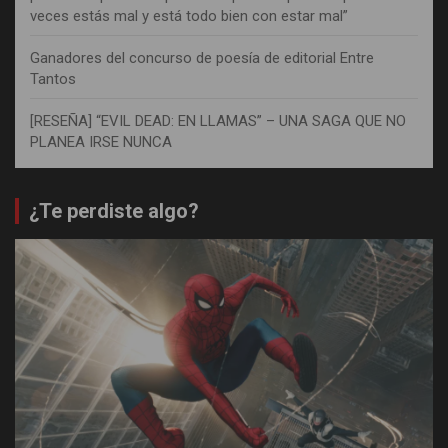
veces estás mal y está todo bien con estar mal”
Ganadores del concurso de poesía de editorial Entre
Tantos
[RESEÑA] “EVIL DEAD: EN LLAMAS” – UNA SAGA QUE NO
PLANEA IRSE NUNCA
¿Te perdiste algo?