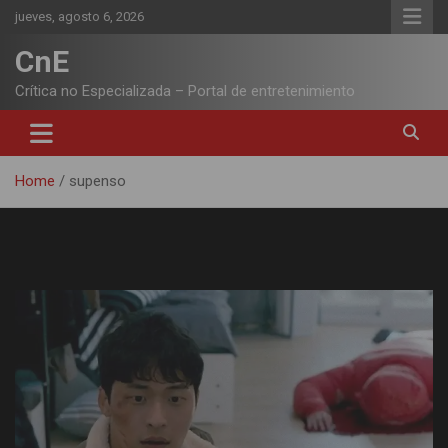
Skip
jueves, agosto 6, 2026
to
content
CnE
Crítica no Especializada – Portal de entretenimiento
Home
supenso
Etiqueta:
supenso