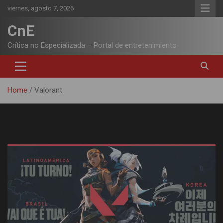
Skip
viernes, agosto 7, 2026
to
content
CnE
Crítica no Especializada – Portal de entretenimiento
Home
Valorant
Etiqueta:
Valorant