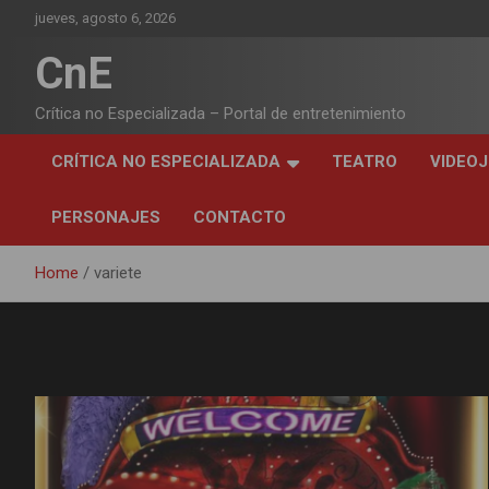
Skip
jueves, agosto 6, 2026
to
content
CnE
Crítica no Especializada – Portal de entretenimiento
CRÍTICA NO ESPECIALIZADA
TEATRO
VIDEO
PERSONAJES
CONTACTO
Home
variete
Etiqueta:
variete