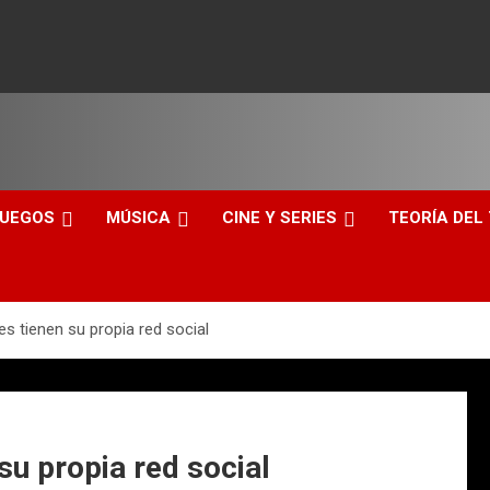
JUEGOS
MÚSICA
CINE Y SERIES
TEORÍA DEL
es tienen su propia red social
su propia red social