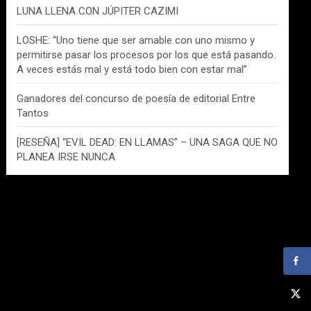
LUNA LLENA CON JÚPITER CAZIMI
LOSHE: “Uno tiene que ser amable con uno mismo y
permitirse pasar los procesos por los que está pasando.
A veces estás mal y está todo bien con estar mal”
Ganadores del concurso de poesía de editorial Entre
Tantos
[RESEÑA] “EVIL DEAD: EN LLAMAS” – UNA SAGA QUE NO
PLANEA IRSE NUNCA