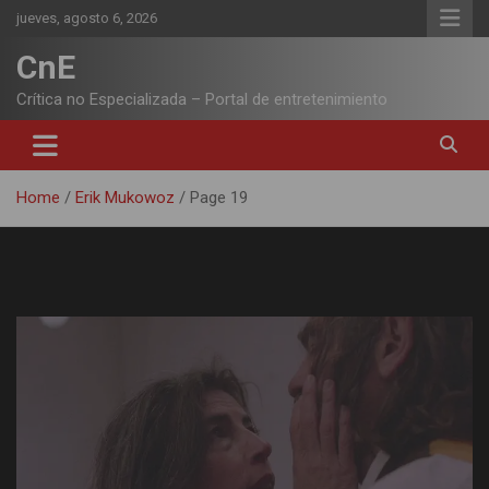
Skip
jueves, agosto 6, 2026
to
content
CnE
Crítica no Especializada – Portal de entretenimiento
Home
Erik Mukowoz
Page 19
Autor:
Erik Mukowoz