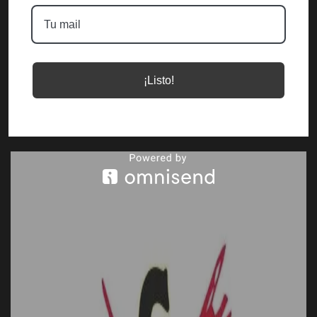
¡Listo!
No me hables tan temprano