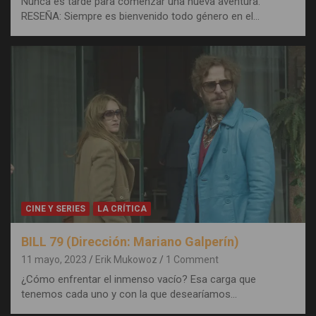
Nunca es tarde para comenzar una nueva aventura.
RESEÑA: Siempre es bienvenido todo género en el…
CINE Y SERIES
LA CRÍTICA
BILL 79 (Dirección: Mariano Galperín)
11 mayo, 2023
Erik Mukowoz
1 Comment
¿Cómo enfrentar el inmenso vacío? Esa carga que
tenemos cada uno y con la que desearíamos…