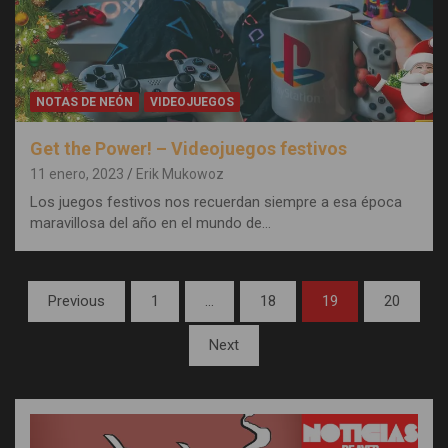
NOTAS DE NEÓN
VIDEOJUEGOS
Get the Power! – Videojuegos festivos
11 enero, 2023
Erik Mukowoz
Los juegos festivos nos recuerdan siempre a esa época
maravillosa del año en el mundo de…
Paginación
Previous
1
…
18
19
20
de
Next
entradas