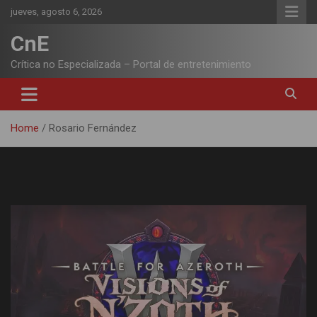
Skip
jueves, agosto 6, 2026
to
content
CnE
Crítica no Especializada – Portal de entretenimiento
Home
Rosario Fernández
Autor:
Rosario Fernández