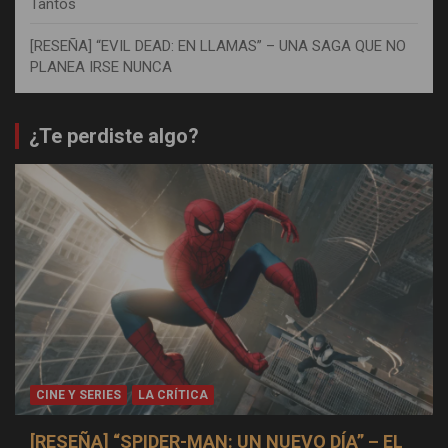
Tantos
[RESEÑA] “EVIL DEAD: EN LLAMAS” – UNA SAGA QUE NO
PLANEA IRSE NUNCA
¿Te perdiste algo?
CINE Y SERIES
LA CRÍTICA
[RESEÑA] “SPIDER-MAN: UN NUEVO DÍA” – EL