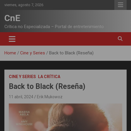
Skip
viernes, agosto 7, 2026
to
content
CnE
Crítica no Especializada – Portal de entretenimiento
Home
Cine y Series
Back to Black (Reseña)
CINE Y SERIES
LA CRÍTICA
Back to Black (Reseña)
11 abril, 2024
Erik Mukowoz