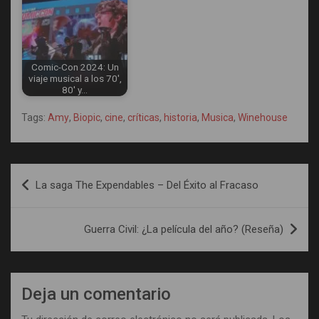
Comic-Con 2024: Un
viaje musical a los 70',
80' y…
Tags:
Amy
,
Biopic
,
cine
,
críticas
,
historia
,
Musica
,
Winehouse
Navegación
La saga The Expendables – Del Éxito al Fracaso
de
entradas
Guerra Civil: ¿La película del año? (Reseña)
Deja un comentario