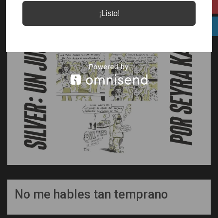
¡Listo!
No me hables tan temprano