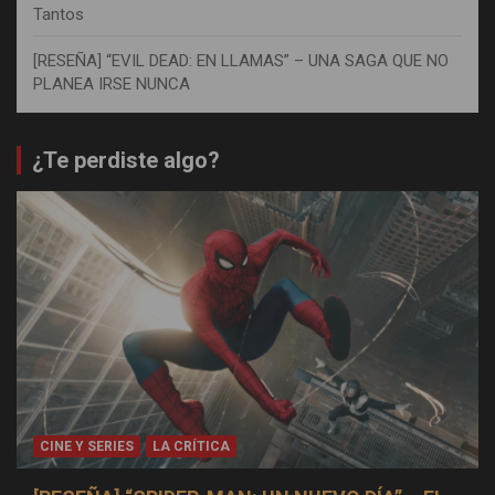
Tantos
[RESEÑA] “EVIL DEAD: EN LLAMAS” – UNA SAGA QUE NO
PLANEA IRSE NUNCA
¿Te perdiste algo?
CINE Y SERIES
LA CRÍTICA