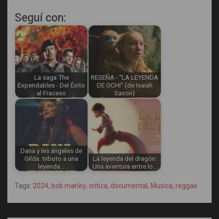
Seguí con:
La saga The
RESEÑA - “LA LEYENDA
Expendables - Del Éxito
DE OCHI” (de Isaiah
al Fracaso
Saxon)
Dana y les ángeles de
Gilda: tributo a una
La leyenda del dragón:
leyenda…
Una aventura entre lo…
Tags:
2024
,
bob marley
,
critica
,
documental
,
Musica
,
reggae