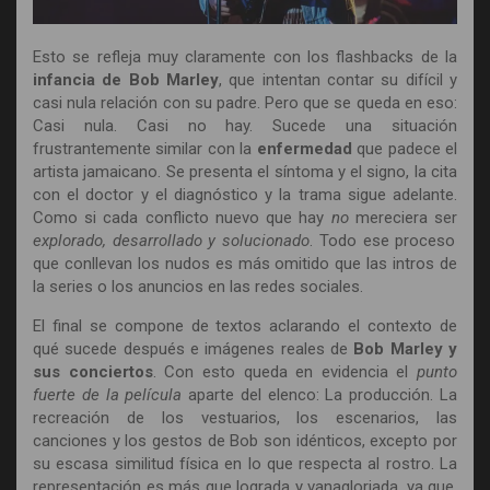
Esto se refleja muy claramente con los flashbacks de la
infancia de Bob Marley
, que intentan contar su difícil y
casi nula relación con su padre. Pero que se queda en eso:
Casi nula. Casi no hay. Sucede una situación
frustrantemente similar con la
enfermedad
que padece el
artista jamaicano. Se presenta el síntoma y el signo, la cita
con el doctor y el diagnóstico y la trama sigue adelante.
Como si cada conflicto nuevo que hay
no
mereciera ser
explorado, desarrollado y solucionado
. Todo ese proceso
que conllevan los nudos es más omitido que las intros de
la series o los anuncios en las redes sociales.
El final se compone de textos aclarando el contexto de
qué sucede después e imágenes reales de
Bob Marley y
sus conciertos
. Con esto queda en evidencia el
punto
fuerte de la película
aparte del elenco: La producción. La
recreación de los vestuarios, los escenarios, las
canciones y los gestos de Bob son idénticos, excepto por
su escasa similitud física en lo que respecta al rostro. La
representación es más que lograda y vanagloriada, ya que,