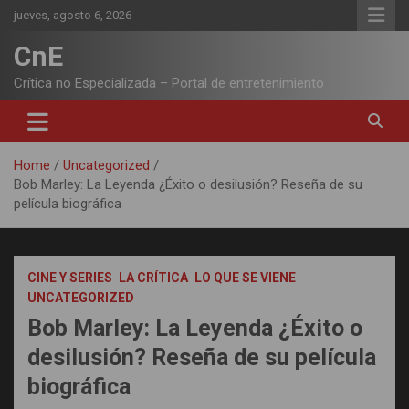
Skip
jueves, agosto 6, 2026
to
content
CnE
Crítica no Especializada – Portal de entretenimiento
Home
Uncategorized
Bob Marley: La Leyenda ¿Éxito o desilusión? Reseña de su
película biográfica
CINE Y SERIES
LA CRÍTICA
LO QUE SE VIENE
UNCATEGORIZED
Bob Marley: La Leyenda ¿Éxito o
desilusión? Reseña de su película
biográfica